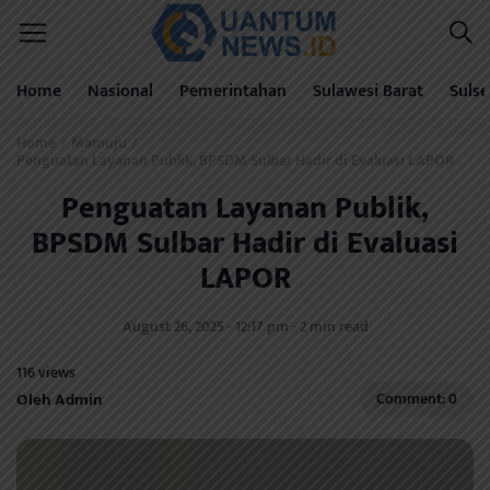
Home
Nasional
Pemerintahan
Sulawesi Barat
Sulse
Home
Mamuju
/
/
Penguatan Layanan Publik, BPSDM Sulbar Hadir di Evaluasi LAPOR
Penguatan Layanan Publik,
BPSDM Sulbar Hadir di Evaluasi
LAPOR
August 26, 2025 - 12:17 pm - 2 min read
116 views
Oleh Admin
Comment: 0