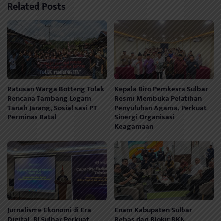
Related Posts
Ratusan Warga Botteng Tolak
Kepala Biro Pemkesra Sulbar
Rencana Tambang Logam
Resmi Membuka Pelatihan
Tanah Jarang, Sosialisasi PT
Penyuluhan Agama, Perkuat
Perminas Batal
Sinergi Organisasi
Keagamaan
Jurnalisme Ekonomi di Era
Enam Kabupaten Sulbar
Digital, BI Sulbar Perkuat
Bebas dari Blokir BKN,