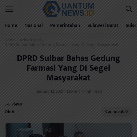
Home
Nasional
Pemerintahan
Sulawesi Barat
Sulse
Home
Advertorial
/
/
DPRD Sulbar Bahas Gedung Farmasi Yang Di Segel Masyarakat
DPRD Sulbar Bahas Gedung
Farmasi Yang Di Segel
Masyarakat
January 12, 2021 - 1:55 am - 1 min read
370 views
Oleh
Comment: 0