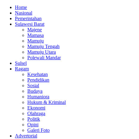
Home
Nasional
Pemerintahan
Sulawesi Barat
Majene
Mamasa
Mamuju
Mamuju Tengah
Mamuju Utara
Polewali Mandar
Sulsel
Ragam
Kesehatan
Pendidikan
Sosial
Budaya
Humaniora
Hukum & Kriminal
Ekonomi
Olahraga
Politik
Opini
Galeri Foto
Advertorial