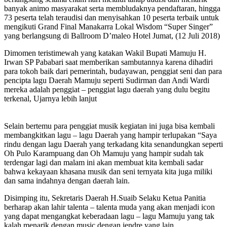
banyak animo masyarakat serta membludaknya pendaftaran, hingga
73 peserta telah teraudisi dan menyisahkan 10 peserta terbaik untuk
mengikuti Grand Final Manakarra Lokal Wisdom “Super Singer”
yang berlangsung di Ballroom D’maleo Hotel Jumat, (12 Juli 2018)
Dimomen teristimewah yang katakan Wakil Bupati Mamuju H.
Irwan SP Pababari saat memberikan sambutannya karena dihadiri
para tokoh baik dari pemerintah, budayawan, penggiat seni dan para
pencipta lagu Daerah Mamuju seperti Sudirman dan Andi Wardi
mereka adalah penggiat – penggiat lagu daerah yang dulu begitu
terkenal, Ujarnya lebih lanjut
Selain bertemu para penggiat musik kegiatan ini juga bisa kembali
membangkitkan lagu – lagu Daerah yang hampir terlupakan “Saya
rindu dengan lagu Daerah yang terkadang kita senandungkan seperti
Oh Pulo Karampuang dan Oh Mamuju yang hampir sudah tak
terdengar lagi dan malam ini akan membuat kita kembali sadar
bahwa kekayaan khasana musik dan seni ternyata kita juga miliki
dan sama indahnya dengan daerah lain.
Disimping itu, Sekretaris Daerah H.Suaib Selaku Ketua Panitia
berharap akan lahir talenta – talenta muda yang akan menjadi icon
yang dapat mengangkat keberadaan lagu – lagu Mamuju yang tak
kalah menarik dengan music dengan jendre yang lain