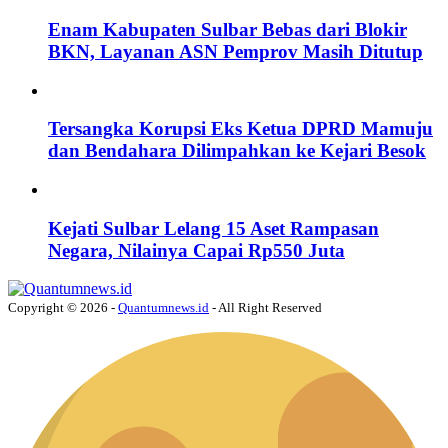
Enam Kabupaten Sulbar Bebas dari Blokir
BKN, Layanan ASN Pemprov Masih Ditutup
Tersangka Korupsi Eks Ketua DPRD Mamuju
dan Bendahara Dilimpahkan ke Kejari Besok
Kejati Sulbar Lelang 15 Aset Rampasan
Negara, Nilainya Capai Rp550 Juta
Copyright © 2026 -
Quantumnews.id
- All Right Reserved