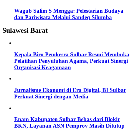
Wagub Salim S Mengga: Pelestarian Budaya
dan Pariwisata Melalui Sandeq Silumba
Sulawesi Barat
Kepala Biro Pemkesra Sulbar Resmi Membuka
Pelatihan Penyuluhan Agama, Perkuat Sinergi
Organisasi Keagamaan
Jurnalisme Ekonomi di Era Digital, BI Sulbar
Perkuat Sinergi dengan Media
Enam Kabupaten Sulbar Bebas dari Blokir
BKN, Layanan ASN Pemprov Masih Ditutup