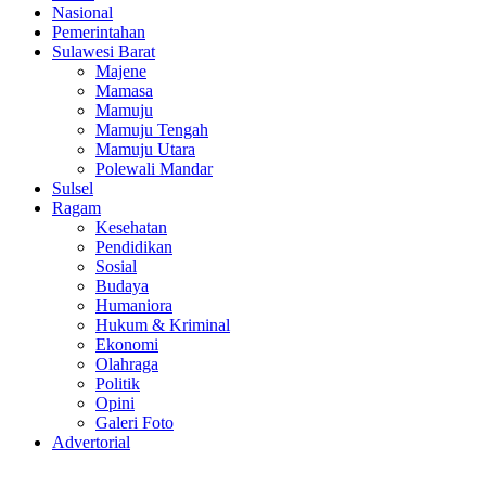
Nasional
Pemerintahan
Sulawesi Barat
Majene
Mamasa
Mamuju
Mamuju Tengah
Mamuju Utara
Polewali Mandar
Sulsel
Ragam
Kesehatan
Pendidikan
Sosial
Budaya
Humaniora
Hukum & Kriminal
Ekonomi
Olahraga
Politik
Opini
Galeri Foto
Advertorial