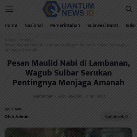
Home
Nasional
Pemerintahan
Sulawesi Barat
Sulse
Home
Budaya
/
/
Pesan Maulid Nabi di Lambanan, Wagub Sulbar Serukan Pentingnya
Menjaga Amanah
Pesan Maulid Nabi di Lambanan,
Wagub Sulbar Serukan
Pentingnya Menjaga Amanah
September 6, 2025 - 9:42 am - 2 min read
158 views
Oleh Admin
Comment: 0