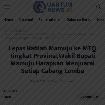
Home
Nasional
Pemerintahan
Sulawesi Barat
Sulse
Home
Budaya
/
/
Lepas Kafilah Mamuju ke MTQ Tingkat Provinsi,Wakil Bupati Mamuju
Harapkan Menjuarai Setiap Cabang Lomba
Lepas Kafilah Mamuju ke MTQ
Tingkat Provinsi,Wakil Bupati
Mamuju Harapkan Menjuarai
Setiap Cabang Lomba
May 4, 2018 - 2:53 pm - 1 min read
426 views
Oleh
Comment: 0