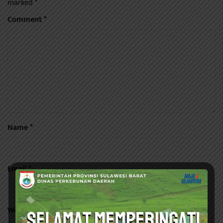
marked
*
Comment
*
Name
*
Email
*
Website