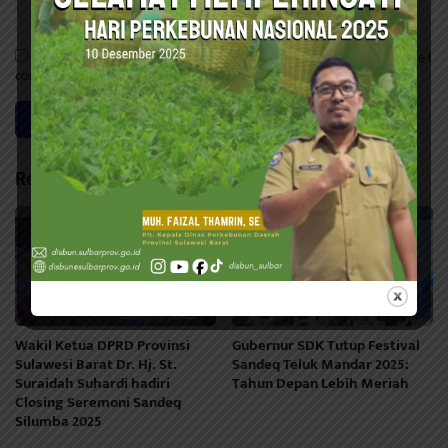
Save my name, email, and website in this browser for the next time I
comment.
Related Posts
Wakil Ketua DPRD Provinsi
Gubernur SDK Tutup Festival
Sulawesi Barat Dr. Hj. St.
Sandeq Teluk Mandar 2025:
Suraidah Suhardi hadiri
Tahun Depan Lebih Meriah
Closing Seremoni Sandeq
Silumba 2025