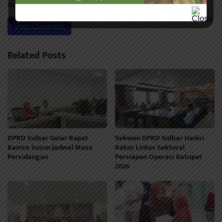
time I comment.
Related Posts
DPRD Sulbar Gelar Rapat
Sekwan DPRD Sulbar Hadiri
Bamus Susun Jadwal Masa
Rakor Lintas Sektoral
Persidangan
Persiapan Operasi Ketupat
2026