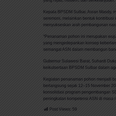
yang hijau, modern, dan berkelanjutan.
Kepala BPSDM Sulbar, Asran Masdy, m
seremoni, melainkan bentuk kontribu
menyukseskan arah pembangunan nasi
“Penanaman pohon ini merupakan wu
yang mengedepankan konsep keberlan
semangat ASN dalam membangun bangs
Gubernur Sulawesi Barat, Suhardi Duk
keikutsertaan BPSDM Sulbar dalam age
Kegiatan penanaman pohon menjadi b
berlangsung sejak 12–15 November 202
konsolidasi program pengembangan SD
peningkatan kompetensi ASN di masa 
Post Views:
59