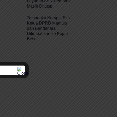
Layanan ASN Pemprov
Masih Ditutup
Tersangka Korupsi Eks
Ketua DPRD Mamuju
dan Bendahara
Dilimpahkan ke Kejari
Besok