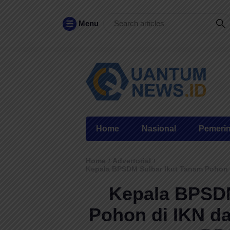
Menu
Home
Nasional
Pemeri
Home
Advertorial
/
/
Kepala BPSDM Sulbar Ikut Tanam Pohon
Kepala BPSDM
Pohon di IKN d