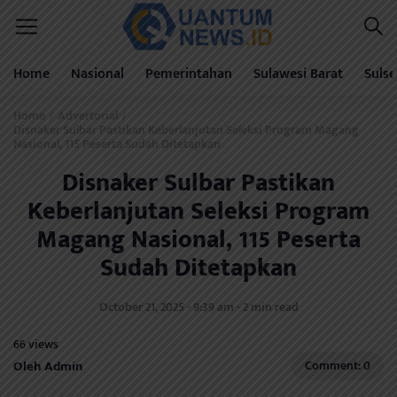
Home
Nasional
Pemerintahan
Sulawesi Barat
Sulse
Home
Advertorial
/
/
Disnaker Sulbar Pastikan Keberlanjutan Seleksi Program Magang
Nasional, 115 Peserta Sudah Ditetapkan
Disnaker Sulbar Pastikan
Keberlanjutan Seleksi Program
Magang Nasional, 115 Peserta
Sudah Ditetapkan
October 21, 2025 - 9:39 am - 2 min read
66 views
Oleh Admin
Comment: 0