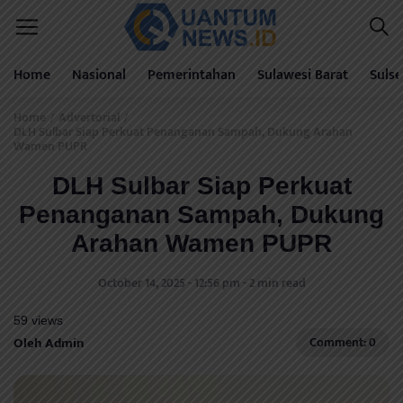
Home
Nasional
Pemerintahan
Sulawesi Barat
Sulse
Home
Advertorial
/
/
DLH Sulbar Siap Perkuat Penanganan Sampah, Dukung Arahan
Wamen PUPR
DLH Sulbar Siap Perkuat
Penanganan Sampah, Dukung
Arahan Wamen PUPR
October 14, 2025 - 12:56 pm - 2 min read
59 views
Oleh Admin
Comment: 0