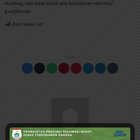
stunting, dan tidak boleh ada kemiskinan ekstrem,”
pungkasnya.
Post Views:
141
Share: