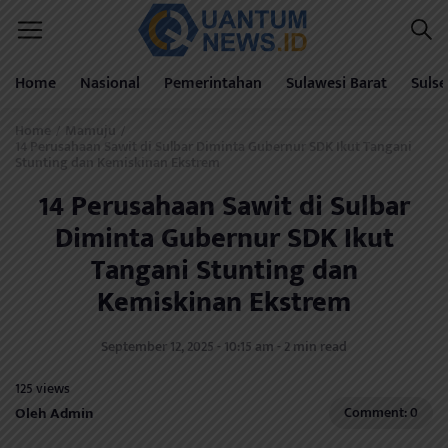
Home
Nasional
Pemerintahan
Sulawesi Barat
Sulse
Home
Mamuju
/
/
14 Perusahaan Sawit di Sulbar Diminta Gubernur SDK Ikut Tangani
Stunting dan Kemiskinan Ekstrem
14 Perusahaan Sawit di Sulbar
Diminta Gubernur SDK Ikut
Tangani Stunting dan
Kemiskinan Ekstrem
September 12, 2025 - 10:15 am - 2 min read
125 views
Oleh Admin
Comment: 0