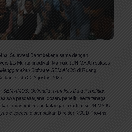
nsi Sulawesi Barat bekerja sama dengan
iversitas Muhammadiyah Mamuju (UNIMAJU) sukses
a Menggunakan Software SEM AMOS
di Ruang
lbar. Sabtu 30 Agustus 2025
h SEM AMOS: Optimalkan Analisis Data Penelitian
hasiswa pascasarjana, dosen, peneliti, serta tenaga
kan narasumber dari kalangan akademisi UNIMAJU
eynote speech
disampaikan Direktur RSUD Provinsi