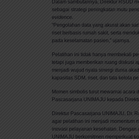
Dalam sambutannya, Direktur RSUD 
sebagai strategi peningkatan mutu pen
evidence
.
“Pengolahan data yang akurat akan s
riset berbasis rumah sakit, serta mend
pada keselamatan pasien,” ujarnya.
Pelatihan ini tidak hanya membekali pe
tetapi juga memberikan ruang diskusi apl
menjadi wujud nyata sinergi dunia ak
kapasitas SDM, riset, dan tata kelola p
Momen simbolis turut mewarnai acara d
Pascasarjana UNIMAJU kepada Direktur
Direktur Pascasarjana UNIMAJU, Dr. Ra
agar pelatihan ini menjadi momentum 
inovasi pelayanan kesehatan. Dengan a
UNIMAJU berkomitmen memperkuat kontr