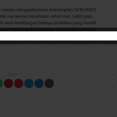
pkan mampu mengaplikasikan keterampilan SEM AMOS
tik manajemen kesehatan sehari-hari. Lebih jauh,
kah awal membangun budaya penelitian yang inovatif
atan mutu layanan kesehatan masyarakat Sulawesi
Share: