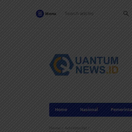
Menu
Home
Nasional
Pemerint
Home
Advertorial
/
/