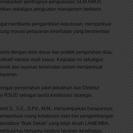
menekankan pentingnya penguasaan SEM AMOS
elitian sekaligus penguatan manajemen berbasis
angat membantu pengambilan keputusan, memperkuat
ukung inovasi pelayanan kesehatan yang berorientasi
serta dengan teori dasar dan praktik pengolahan data,
ikatif melalui studi kasus. Kegiatan ini sekaligus
ademik dan layanan kesehatan dalam memperkuat
elayanan.
engan penyerahan jaket pelatihan dari Direktur
 RSUD sebagai tanda kolaborasi strategis.
mli S., S.E., S.Pd., M.M., menyampaikan harapannya
memperluas ruang kolaborasi riset dan pengembangan
kreditasi “Baik Sekali” yang telah diraih LAMEMBA,
ibusinya bersama institusi layanan kesehatan.