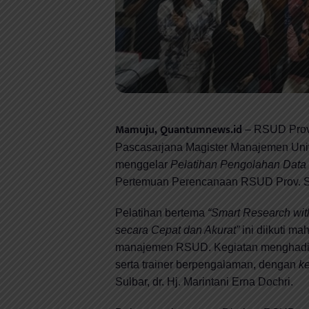
Mamuju, Quantumnews.id
– RSUD Provi
Pascasarjana Magister Manajemen Un
menggelar
Pelatihan Pengolahan Dat
Pertemuan Perencanaan RSUD Prov. Su
Pelatihan bertema
“Smart Research wit
secara Cepat dan Akurat”
ini diikuti ma
manajemen RSUD. Kegiatan menghadir
serta trainer berpengalaman, dengan
k
Sulbar, dr. Hj. Marintani Erna Dochri.