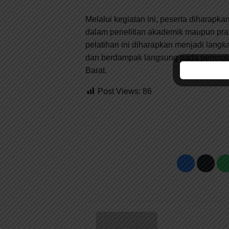
Melalui kegiatan ini, peserta dihara
dalam penelitian akademik maupun prak
pelatihan ini diharapkan menjadi lang
dan berdampak langsung pada peningk
Barat.
Post Views:
86