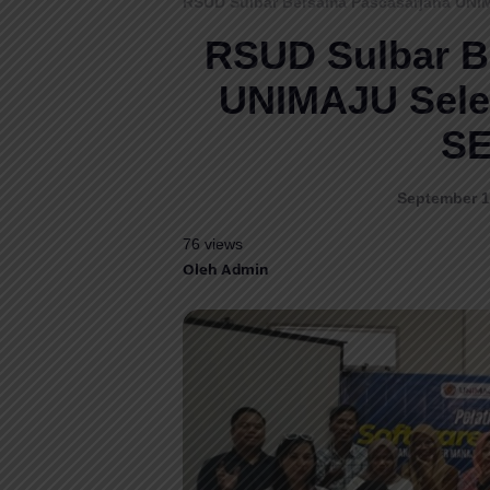
RSUD Sulbar Bersama Pascasarjana UNI
RSUD Sulbar B
UNIMAJU Sele
S
September 1,
76 views
Oleh Admin