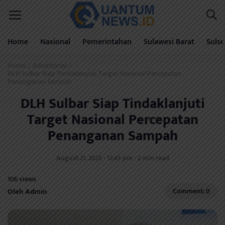
Home
Nasional
Pemerintahan
Sulawesi Barat
Sulse
Home
Advertorial
/
/
DLH Sulbar Siap Tindaklanjuti Target Nasional Percepatan
Penanganan Sampah
DLH Sulbar Siap Tindaklanjuti
Target Nasional Percepatan
Penanganan Sampah
August 21, 2025 - 12:45 pm - 2 min read
106 views
Oleh Admin
Comment: 0