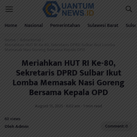
Home
Nasional
Pemerintahan
Sulawesi Barat
Sulse
Home
Advertorial
/
/
Meriahkan HUT RI Ke-80, Sekretaris DPRD Sulbar Ikut Lomba
Memasak Nasi Goreng Bersama Kepala OPD
Meriahkan HUT RI Ke-80,
Sekretaris DPRD Sulbar Ikut
Lomba Memasak Nasi Goreng
Bersama Kepala OPD
August 15, 2025 - 6:02 am - 1 min read
60 views
Oleh Admin
Comment: 0