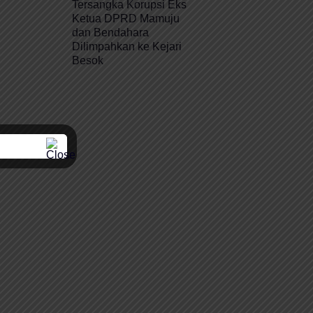
Tersangka Korupsi Eks
Ketua DPRD Mamuju
dan Bendahara
Dilimpahkan ke Kejari
Besok