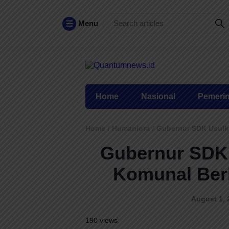
Menu
Home
Nasional
Pemeri
Home
Humaniora
Gubernur SDK Usulk
/
/
Gubernur SDK
Komunal Ber
August 1, 
190 views