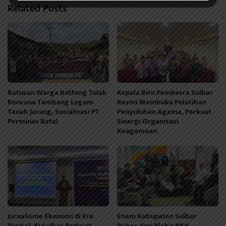
Related Posts
Ratusan Warga Botteng Tolak
Kepala Biro Pemkesra Sulbar
Rencana Tambang Logam
Resmi Membuka Pelatihan
Tanah Jarang, Sosialisasi PT
Penyuluhan Agama, Perkuat
Perminas Batal
Sinergi Organisasi
Keagamaan
Jurnalisme Ekonomi di Era
Enam Kabupaten Sulbar
Digital, BI Sulbar Perkuat
Bebas dari Blokir BKN,