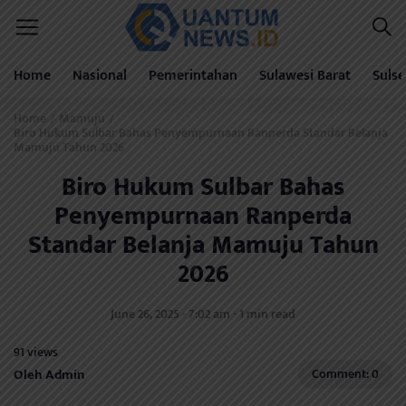
Home
Nasional
Pemerintahan
Sulawesi Barat
Sulse
Home
Mamuju
/
/
Biro Hukum Sulbar Bahas Penyempurnaan Ranperda Standar Belanja
Mamuju Tahun 2026
Biro Hukum Sulbar Bahas
Penyempurnaan Ranperda
Standar Belanja Mamuju Tahun
2026
June 26, 2025 - 7:02 am - 1 min read
91 views
Oleh Admin
Comment: 0