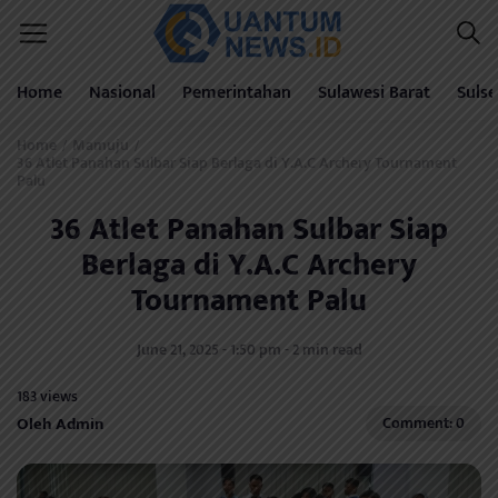
Home
Nasional
Pemerintahan
Sulawesi Barat
Sulse
Home
Mamuju
/
/
36 Atlet Panahan Sulbar Siap Berlaga di Y.A.C Archery Tournament
Palu
36 Atlet Panahan Sulbar Siap
Berlaga di Y.A.C Archery
Tournament Palu
June 21, 2025 - 1:50 pm - 2 min read
183 views
Oleh Admin
Comment: 0