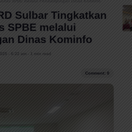
pasitas SPBE melalui Pendampingan Dinas Kominfo
RD Sulbar Tingkatkan
s SPBE melalui
an Dinas Kominfo
025 - 6:22 am - 1 min read
Comment: 0