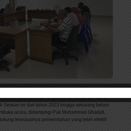
i Dinas Kominfo Provinsi Sulbar melalui surat resmi
emberikan pemahaman langsung ke Tim SPBE kami
i Setwan ini dari tahun 2023 hingga sekarang belum
membuka acara, didampingi Pak Muhammad Ghadafi,
 dukung terwujudnya pemerintahan yang lebih efektif