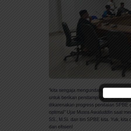
“kita sengaja mengundang Tim SPBE dar
untuk berikan pendampingan untuk m
dikarenakan progress penilaian SPBE d
optimal” Ujar Musra Awaluddin saat 
SS., M.Si. dan tim SPBE kita. Yuk, kita
dan efisien!