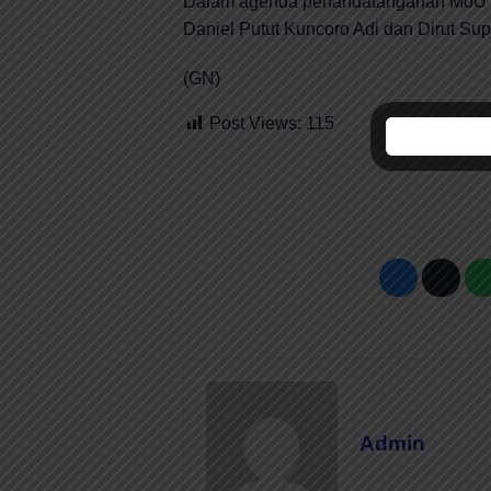
Dalam agenda penandatanganan MoU ters
Daniel Putut Kuncoro Adi dan Dirut Super
(GN)
Post Views:
115
Admin