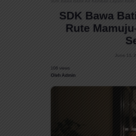
SDK Bawa Batik Air Kembali Layani Rut
SDK Bawa Bati
Rute Mamuju–
S
June 13, 2
108 views
Oleh Admin