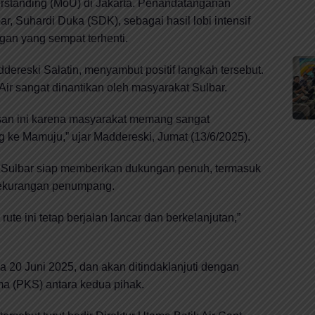
tanding (MoU) di Jakarta. Penandatanganan
r, Suhardi Duka (SDK), sebagai hasil lobi intensif
an yang sempat terhenti.
ereski Salatin, menyambut positif langkah tersebut.
ir sangat dinantikan oleh masyarakat Sulbar.
usan ini karena masyarakat memang sangat
g ke Mamuju,” ujar Maddereski, Jumat (13/6/2025).
Sulbar siap memberikan dukungan penuh, termasuk
i kekurangan penumpang.
e ini tetap berjalan lancar dan berkelanjutan,”
20 Juni 2025, dan akan ditindaklanjuti dengan
a (PKS) antara kedua pihak.