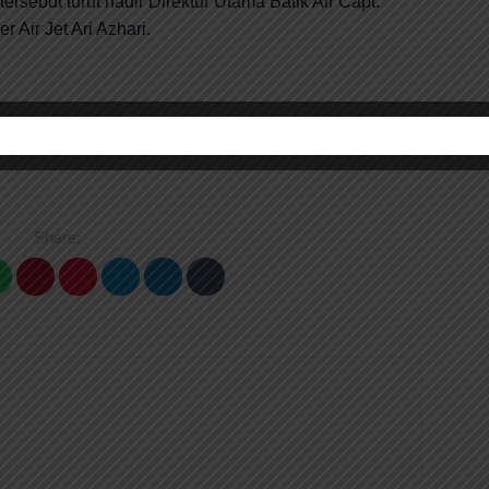
ebut turut hadir Direktur Utama Batik Air Capt.
 Air Jet Ari Azhari.
Share: