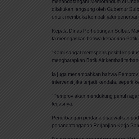
menandatangani Memorandum of Unders
dilakukan langsung oleh Gubernur Sulba
untuk membuka kembali jalur penerbang
Kepala Dinas Perhubungan Sulbar, Madd
Ia menegaskan bahwa kehadiran Batik A
“Kami sangat merespons positif keput
mengharapkan Batik Air kembali terban
Ia juga menambahkan bahwa Pemprov 
intervensi jika terjadi kendala, sepert
“Pemprov akan mendukung penuh agar rut
tegasnya.
Penerbangan perdana dijadwalkan pada 
penandatanganan Perjanjian Kerja Sam