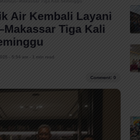
e Mamuju–Makassar Tiga Kali Seminggu
k Air Kembali Layani
Makassar Tiga Kali
eminggu
025 - 5:54 am - 1 min read
Comment: 0