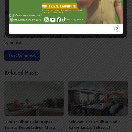
Website
Save my name, email, and website in this browser for the next time I
comment.
Related Posts
DPRD Sulbar Gelar Rapat
Sekwan DPRD Sulbar Hadiri
Bamus Susun Jadwal Masa
Rakor Lintas Sektoral