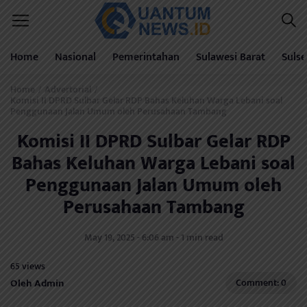
Home
Nasional
Pemerintahan
Sulawesi Barat
Sulse
Home
Advertorial
/
/
Komisi II DPRD Sulbar Gelar RDP Bahas Keluhan Warga Lebani soal
Penggunaan Jalan Umum oleh Perusahaan Tambang
Komisi II DPRD Sulbar Gelar RDP
Bahas Keluhan Warga Lebani soal
Penggunaan Jalan Umum oleh
Perusahaan Tambang
May 19, 2025 - 6:06 am - 1 min read
65 views
Oleh Admin
Comment: 0