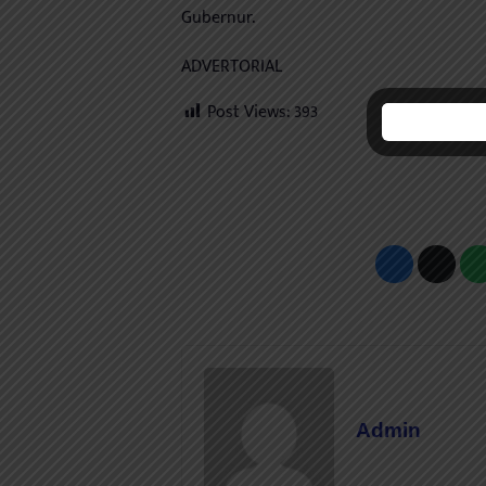
Gubernur.
ADVERTORIAL
Post Views:
393
Admin