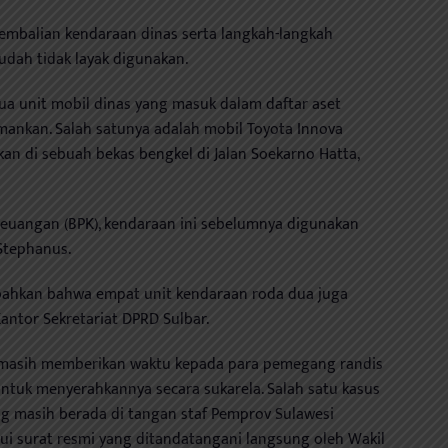
mbalian kendaraan dinas serta langkah-langkah
udah tidak layak digunakan.
unit mobil dinas yang masuk dalam daftar aset
amankan. Salah satunya adalah mobil Toyota Innova
an di sebuah bekas bengkel di Jalan Soekarno Hatta,
euangan (BPK), kendaraan ini sebelumnya digunakan
Stephanus.
bahkan bahwa empat unit kendaraan roda dua juga
 Kantor Sekretariat DPRD Sulbar.
, masih memberikan waktu kepada para pemegang randis
tuk menyerahkannya secara sukarela. Salah satu kasus
ng masih berada di tangan staf Pemprov Sulawesi
lui surat resmi yang ditandatangani langsung oleh Wakil