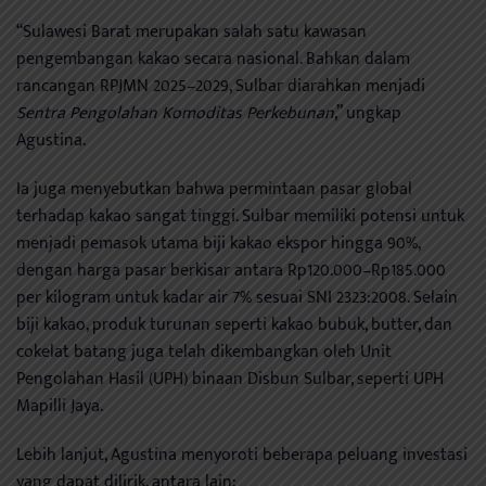
“Sulawesi Barat merupakan salah satu kawasan
pengembangan kakao secara nasional. Bahkan dalam
rancangan RPJMN 2025–2029, Sulbar diarahkan menjadi
Sentra Pengolahan Komoditas Perkebunan
,” ungkap
Agustina.
Ia juga menyebutkan bahwa permintaan pasar global
terhadap kakao sangat tinggi. Sulbar memiliki potensi untuk
menjadi pemasok utama biji kakao ekspor hingga 90%,
dengan harga pasar berkisar antara Rp120.000–Rp185.000
per kilogram untuk kadar air 7% sesuai SNI 2323:2008. Selain
biji kakao, produk turunan seperti kakao bubuk, butter, dan
cokelat batang juga telah dikembangkan oleh Unit
Pengolahan Hasil (UPH) binaan Disbun Sulbar, seperti UPH
Mapilli Jaya.
Lebih lanjut, Agustina menyoroti beberapa peluang investasi
yang dapat dilirik, antara lain: