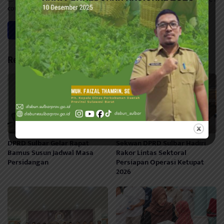
comment.
Related Posts
DPRD Sulbar Gelar Rapat
Sekwan DPRD Sulbar Hadiri
Bamus Susun Jadwal Masa
Rakor Lintas Sektoral
Persidangan
Persiapan Operasi Ketupat
2026