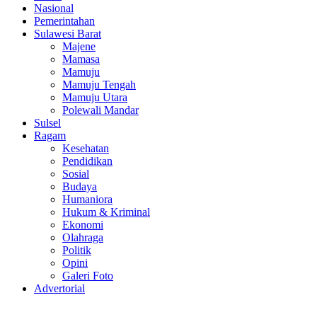
Nasional
Pemerintahan
Sulawesi Barat
Majene
Mamasa
Mamuju
Mamuju Tengah
Mamuju Utara
Polewali Mandar
Sulsel
Ragam
Kesehatan
Pendidikan
Sosial
Budaya
Humaniora
Hukum & Kriminal
Ekonomi
Olahraga
Politik
Opini
Galeri Foto
Advertorial