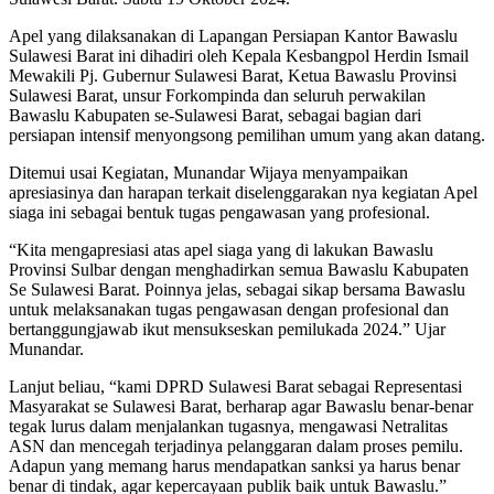
Apel yang dilaksanakan di Lapangan Persiapan Kantor Bawaslu
Sulawesi Barat ini dihadiri oleh Kepala Kesbangpol Herdin Ismail
Mewakili Pj. Gubernur Sulawesi Barat, Ketua Bawaslu Provinsi
Sulawesi Barat, unsur Forkompinda dan seluruh perwakilan
Bawaslu Kabupaten se-Sulawesi Barat, sebagai bagian dari
persiapan intensif menyongsong pemilihan umum yang akan datang.
Ditemui usai Kegiatan, Munandar Wijaya menyampaikan
apresiasinya dan harapan terkait diselenggarakan nya kegiatan Apel
siaga ini sebagai bentuk tugas pengawasan yang profesional.
“Kita mengapresiasi atas apel siaga yang di lakukan Bawaslu
Provinsi Sulbar dengan menghadirkan semua Bawaslu Kabupaten
Se Sulawesi Barat. Poinnya jelas, sebagai sikap bersama Bawaslu
untuk melaksanakan tugas pengawasan dengan profesional dan
bertanggungjawab ikut mensukseskan pemilukada 2024.” Ujar
Munandar.
Lanjut beliau, “kami DPRD Sulawesi Barat sebagai Representasi
Masyarakat se Sulawesi Barat, berharap agar Bawaslu benar-benar
tegak lurus dalam menjalankan tugasnya, mengawasi Netralitas
ASN dan mencegah terjadinya pelanggaran dalam proses pemilu.
Adapun yang memang harus mendapatkan sanksi ya harus benar
benar di tindak, agar kepercayaan publik baik untuk Bawaslu.”