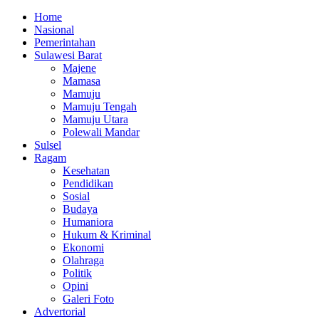
Home
Nasional
Pemerintahan
Sulawesi Barat
Majene
Mamasa
Mamuju
Mamuju Tengah
Mamuju Utara
Polewali Mandar
Sulsel
Ragam
Kesehatan
Pendidikan
Sosial
Budaya
Humaniora
Hukum & Kriminal
Ekonomi
Olahraga
Politik
Opini
Galeri Foto
Advertorial