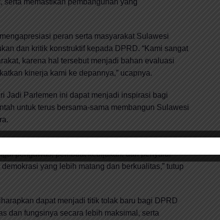
t, serta memastikan pembangunan yang
mengapresiasi peran serta masyarakat Sulawesi
kan dan kritik konstruktif kepada DPRD. “Kami sangat
akat, karena hal tersebut menjadi bahan evaluasi
atkan kinerja kami ke depannya,” ucapnya.
i Jadi Parlemen ini dapat menjadi inspirasi bagi
intah untuk terus bersama-sama membangun Sulawesi
ra.
DPRD dan parlemen di seluruh Indonesia semakin
agai pengawas, pembuat kebijakan, dan penyalur
 demokrasi yang lebih matang dan berkualitas,” tutup
iharapkan dapat menjadi titik tolak baru bagi DPRD
s dan fungsinya secara lebih maksimal, serta