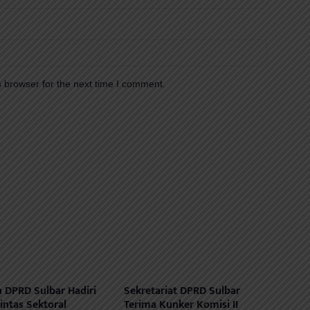
 browser for the next time I comment.
 DPRD Sulbar Hadiri
Sekretariat DPRD Sulbar
intas Sektoral
Terima Kunker Komisi II