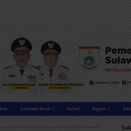
ahan
Sulawesi Barat
Sulsel
Ragam
Adv
Sul
malia Aras Sampaikan Selamat Hari Jadi Parlemen