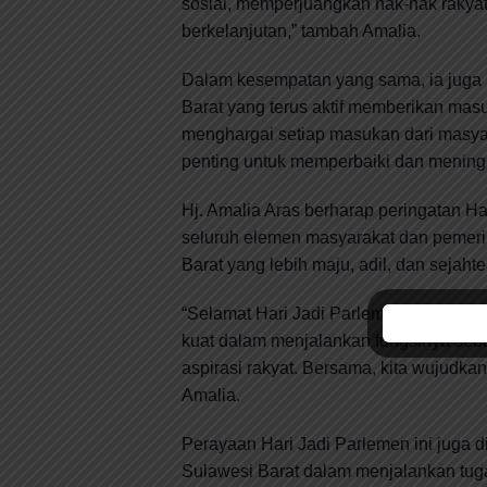
sosial, memperjuangkan hak-hak rakya
berkelanjutan,” tambah Amalia.
Dalam kesempatan yang sama, ia juga 
Barat yang terus aktif memberikan masu
menghargai setiap masukan dari masyar
penting untuk memperbaiki dan meningk
Hj. Amalia Aras berharap peringatan Har
seluruh elemen masyarakat dan pemer
Barat yang lebih maju, adil, dan sejahte
“Selamat Hari Jadi Parlemen. Semoga 
kuat dalam menjalankan fungsinya seb
aspirasi rakyat. Bersama, kita wujudkan
Amalia.
Perayaan Hari Jadi Parlemen ini juga d
Sulawesi Barat dalam menjalankan tuga