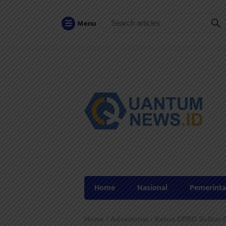
Menu
Home
Nasional
Pemerint
Home
Advertorial
Ketua DPRD Sulbar A
/
/