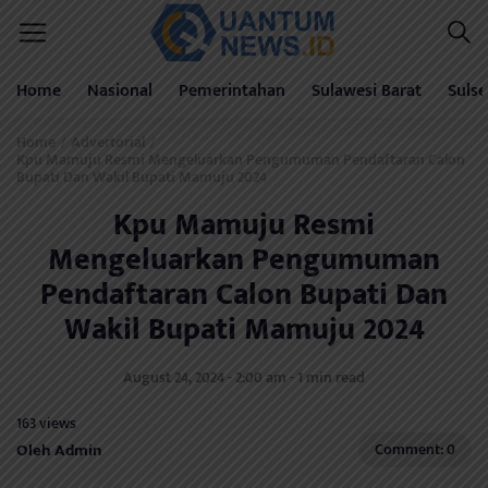
Home
Nasional
Pemerintahan
Sulawesi Barat
Sulse
Home
Advertorial
/
/
Kpu Mamuju Resmi Mengeluarkan Pengumuman Pendaftaran Calon
Bupati Dan Wakil Bupati Mamuju 2024
Kpu Mamuju Resmi
Mengeluarkan Pengumuman
Pendaftaran Calon Bupati Dan
Wakil Bupati Mamuju 2024
August 24, 2024 - 2:00 am - 1 min read
163 views
Oleh Admin
Comment: 0