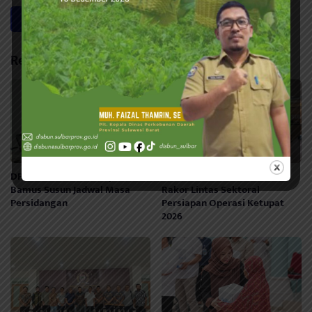
Related Posts
DPRD Sulbar Gelar Rapat
Sekwan DPRD Sulbar Hadiri
Bamus Susun Jadwal Masa
Rakor Lintas Sektoral
Persidangan
Persiapan Operasi Ketupat
2026