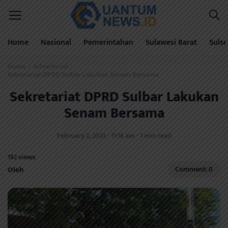
Home
Nasional
Pemerintahan
Sulawesi Barat
Sulse
Home
Advertorial
/
/
Sekretariat DPRD Sulbar Lakukan Senam Bersama
Sekretariat DPRD Sulbar Lakukan
Senam Bersama
February 2, 2024 - 11:18 am - 1 min read
192 views
Oleh
Comment: 0