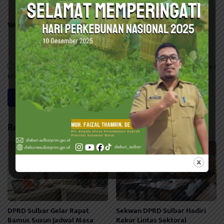
Website
Save my name, email, and website in this browser for the next time I
comment.
Related Posts
DPRD Sulbar Gelar Rapat
Sekwan DPRD Sulbar Hadiri
Bamus Susun Jadwal Masa
Rakor Lintas Sektoral