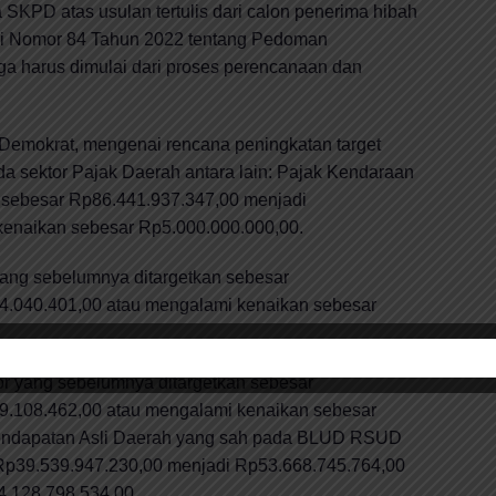
 SKPD atas usulan tertulis dari calon penerima hibah
i Nomor 84 Tahun 2022 tentang Pedoman
 harus dimulai dari proses perencanaan dan
 Demokrat, mengenai rencana peningkatan target
a sektor Pajak Daerah antara lain: Pajak Kendaraan
 sebesar Rp86.441.937.347,00 menjadi
kenaikan sebesar Rp5.000.000.000,00.
ang sebelumnya ditargetkan sebesar
4.040.401,00 atau mengalami kenaikan sebesar
r yang sebelumnya ditargetkan sebesar
9.108.462,00 atau mengalami kenaikan sebesar
Pendapatan Asli Daerah yang sah pada BLUD RSUD
Rp39.539.947.230,00 menjadi Rp53.668.745.764,00
4.128.798.534,00.