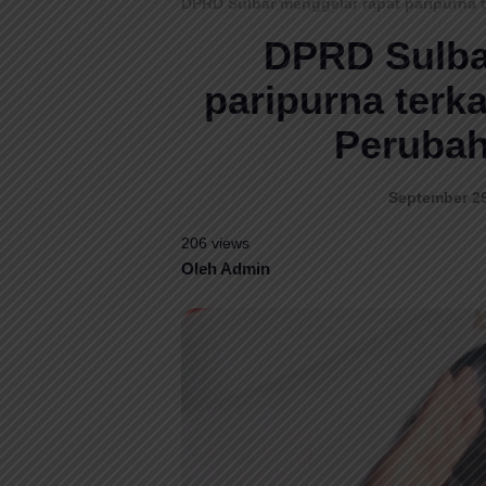
DPRD Sulbar menggelar rapat paripurna
DPRD Sulba
paripurna ter
Perubah
September 29
206 views
Oleh Admin