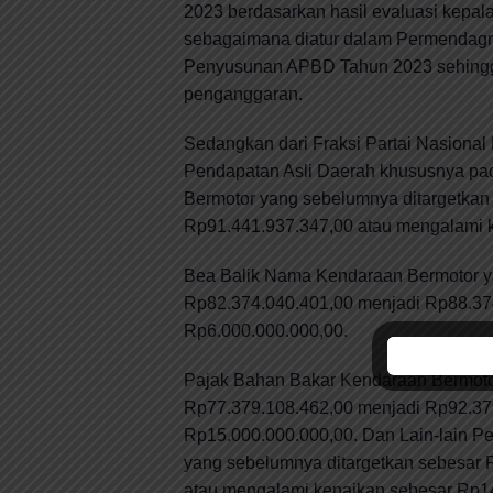
2023 berdasarkan hasil evaluasi kepala
sebagaimana diatur dalam Permendagr
Penyusunan APBD Tahun 2023 sehingga
penganggaran.
Sedangkan dari Fraksi Partai Nasional
Pendapatan Asli Daerah khususnya pad
Bermotor yang sebelumnya ditargetkan
Rp91.441.937.347,00 atau mengalami 
Bea Balik Nama Kendaraan Bermotor y
Rp82.374.040.401,00 menjadi Rp88.37
Rp6.000.000.000,00.
Pajak Bahan Bakar Kendaraan Bermoto
Rp77.379.108.462,00 menjadi Rp92.37
Rp15.000.000.000,00. Dan Lain-lain 
yang sebelumnya ditargetkan sebesar 
atau mengalami kenaikan sebesar Rp1