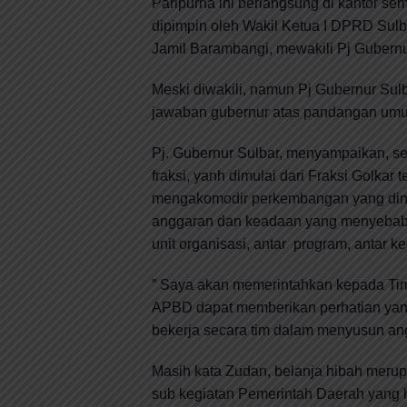
Paripurna ini berlangsung di kantor s
dipimpin oleh Wakil Ketua I DPRD Sulba
Jamil Barambangi, mewakili Pj Gubernur
Meski diwakili, namun Pj Gubernur Sul
jawaban gubernur atas pandangan umum 
Pj. Gubernur Sulbar, menyampaikan, s
fraksi, yanh dimulai dari Fraksi Golka
mengakomodir perkembangan yang dini
anggaran dan keadaan yang menyebabka
unit organisasi, antar program, antar ke
” Saya akan memerintahkan kepada Ti
APBD dapat memberikan perhatian yan
bekerja secara tim dalam menyusun ang
Masih kata Zudan, belanja hibah merup
sub kegiatan Pemerintah Daerah yang