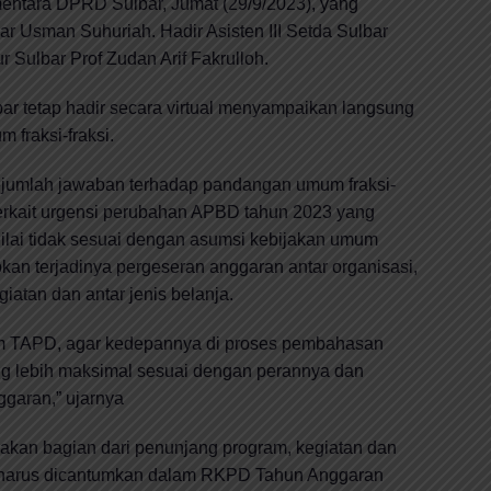
ementara DPRD Sulbar, Jumat (29/9/2023), yang
r Usman Suhuriah. Hadir Asisten III Setda Sulbar
 Sulbar Prof Zudan Arif Fakrulloh.
bar tetap hadir secara virtual menyampaikan langsung
fraksi-fraksi.
ejumlah jawaban terhadap pandangan umum fraksi-
r terkait urgensi perubahan APBD tahun 2023 yang
lai tidak sesuai dengan asumsi kebijakan umum
n terjadinya pergeseran anggaran antar organisasi,
giatan dan antar jenis belanja.
m TAPD, agar kedepannya di proses pembahasan
g lebih maksimal sesuai dengan perannya dan
garan,” ujarnya
akan bagian dari penunjang program, kegiatan dan
 harus dicantumkan dalam RKPD Tahun Anggaran