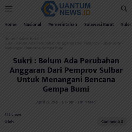
Home
Nasional
Pemerintahan
Sulawesi Barat
Sulse
Home
Advertorial
/
/
Sukri : Belum Ada Perubahan Anggaran Dari Pemprov Sulbar Untuk
Menangani Bencana Gempa Bumi
Sukri : Belum Ada Perubahan
Anggaran Dari Pemprov Sulbar
Untuk Menangani Bencana
Gempa Bumi
April 27, 2021 - 3:16 pm - 1 min read
445 views
Oleh
Comment: 0