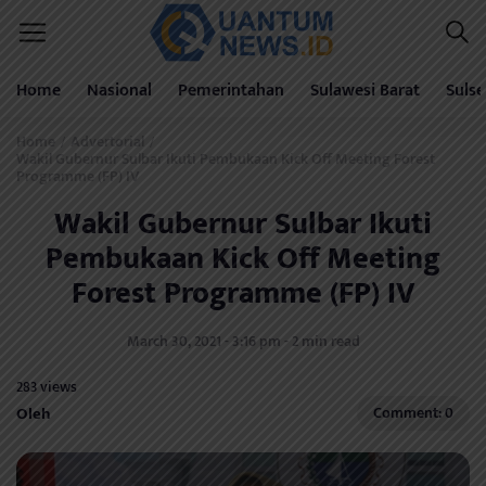
Home
Nasional
Pemerintahan
Sulawesi Barat
Sulse
Home
Advertorial
/
/
Wakil Gubernur Sulbar Ikuti Pembukaan Kick Off Meeting Forest
Programme (FP) IV
Wakil Gubernur Sulbar Ikuti
Pembukaan Kick Off Meeting
Forest Programme (FP) IV
March 30, 2021 - 3:16 pm - 2 min read
283 views
Oleh
Comment: 0