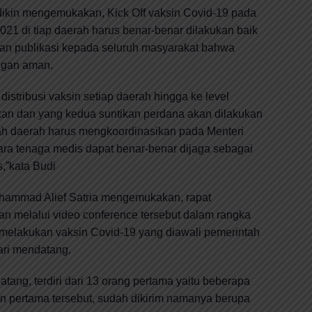
dikin mengemukakan, Kick Off vaksin Covid-19 pada
021 di tiap daerah harus benar-benar dilakukan baik
dan publikasi kepada seluruh masyarakat bahwa
ngan aman.
distribusi vaksin setiap daerah hingga ke level
kan dan yang kedua suntikan perdana akan dilakukan
ah daerah harus mengkoordinasikan pada Menteri
para tenaga medis dapat benar-benar dijaga sebagai
s,”kata Budi
uhammad Alief Satria mengemukakan, rapat
 melalui video conference tersebut dalam rangka
melakukan vaksin Covid-19 yang diawali pemerintah
ari mendatang.
tang, terdiri dari 13 orang pertama yaitu beberapa
n pertama tersebut, sudah dikirim namanya berupa