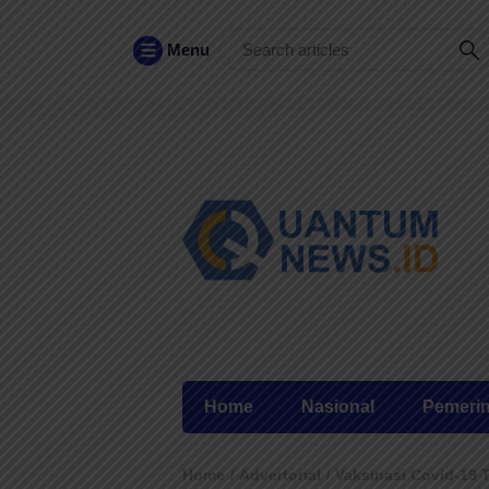
Menu
Home
Nasional
Pemeri
Home
Advertorial
Vaksinasi Covid-19 T
/
/