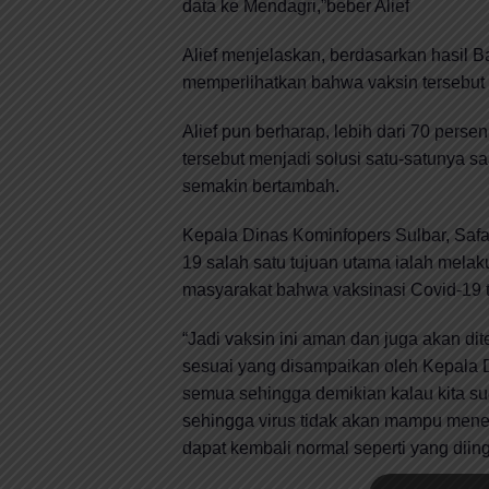
data ke Mendagri,”beber Alief
Alief menjelaskan, berdasarkan hasil 
memperlihatkan bahwa vaksin tersebut 
Alief pun berharap, lebih dari 70 perse
tersebut menjadi solusi satu-satunya s
semakin bertambah.
Kepala Dinas Kominfopers Sulbar, Safa
19 salah satu tujuan utama ialah mela
masyarakat bahwa vaksinasi Covid-19 t
“Jadi vaksin ini aman dan juga akan di
sesuai yang disampaikan oleh Kepala D
semua sehingga demikian kalau kita s
sehingga virus tidak akan mampu men
dapat kembali normal seperti yang diin