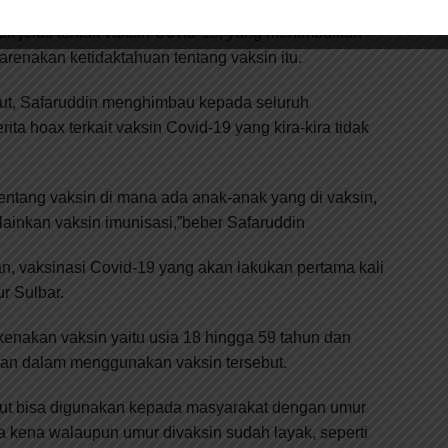
elaku juru bicara pemerintah bertugas untuk
ak jelas terkait vaksin Covid-19, yang menimbulkan
renakan ketidaktahuan tentang vaksin itu.
but, Safaruddin menghimbau kepada seluruh
ta hoax terkait vaksin Covid-19 yang kira-kira tidak
entang vaksin di mana ada anak-anak yang di vaksin,
lainkan vaksin imunisasi,”beber Safaruddin
n, vaksinasi Covid-19 yang akan lakukan pertama kali
r Sulbar.
kenakan vaksin yaitu usia 18 hingga 59 tahun dan
ukan dalam menggunakan vaksin tersebut.
but bisa digunakan kepada masyarakat dengan umur
 kena walaupun umur divaksin sudah layak, seperti