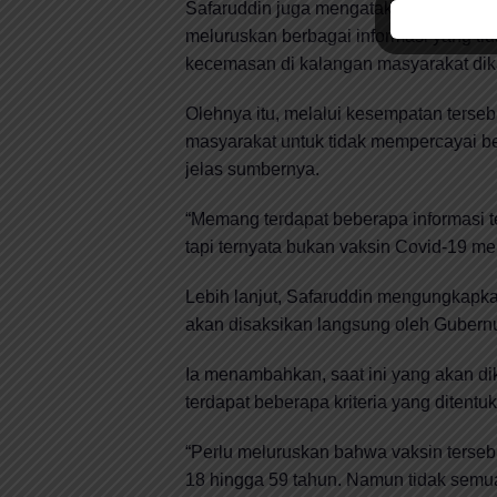
Safaruddin juga mengatakan, Kominfo s
meluruskan berbagai informasi yang tid
kecemasan di kalangan masyarakat dika
Olehnya itu, melalui kesempatan terse
masyarakat untuk tidak mempercayai beri
jelas sumbernya.
“Memang terdapat beberapa informasi t
tapi ternyata bukan vaksin Covid-19 me
Lebih lanjut, Safaruddin mengungkapka
akan disaksikan langsung oleh Gubernu
Ia menambahkan, saat ini yang akan di
terdapat beberapa kriteria yang ditent
“Perlu meluruskan bahwa vaksin terse
18 hingga 59 tahun. Namun tidak semua