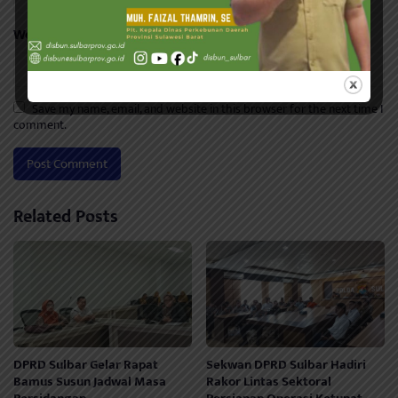
Website
Save my name, email, and website in this browser for the next time I
comment.
Related Posts
DPRD Sulbar Gelar Rapat
Sekwan DPRD Sulbar Hadiri
Bamus Susun Jadwal Masa
Rakor Lintas Sektoral