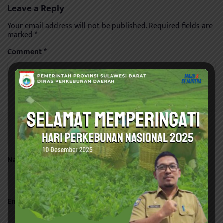
Leave a Reply
Your email address will not be published.
Required fields are
marked
*
Comment
*
Name
*
Email
*