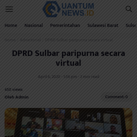
Home
Nasional
Pemerintahan
Sulawesi Barat
Sulse
Home
Advertorial
DPRD Sulbar paripurna secara virtual
/
/
DPRD Sulbar paripurna secara
virtual
April 6, 2020 - 1:36 pm - 2 min read
450 views
Oleh Admin
Comment: 0