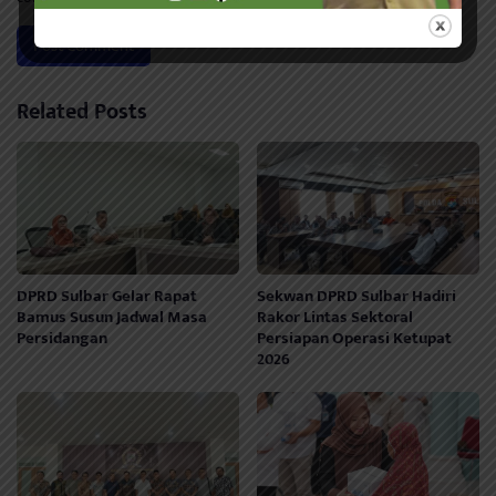
Related Posts
DPRD Sulbar Gelar Rapat
Sekwan DPRD Sulbar Hadiri
Bamus Susun Jadwal Masa
Rakor Lintas Sektoral
Persidangan
Persiapan Operasi Ketupat
2026