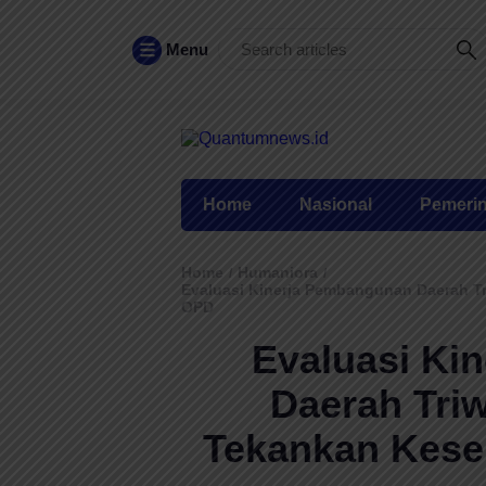
Menu
Home
Nasional
Pemeri
Home
Humaniora
/
/
Evaluasi Kinerja Pembangunan Daerah Tr
OPD
Evaluasi Ki
Daerah Triw
Tekankan Kese