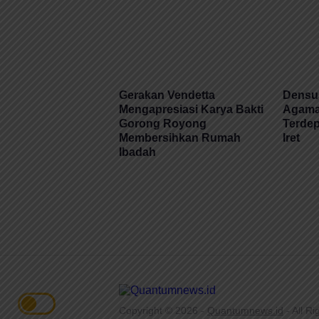
Gerakan Vendetta
Densus
Mengapresiasi Karya Bakti
Agama 
Gorong Royong
Terde
Membersihkan Rumah
Iret
Ibadah
Copyright © 2026 -
Quantumnews.id
- All R