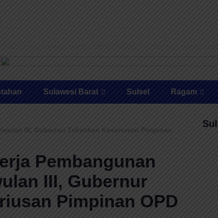
ntahan
Sulawesi Barat
Sulsel
Ragam
Sul
iwulan III, Gubernur Tekankan Keseriusan Pimpinan
nerja Pembangunan
ulan III, Gubernur
riusan Pimpinan OPD