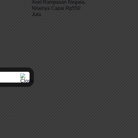
Aset Rampasan Negara,
Nilainya Capai Rp550
Juta