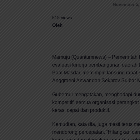
November 5, 
518 views
Oleh
Mamuju (Quantumnews) – Pemerintah Pr
evaluasi kinerja pembangunan daerah tr
Baal Masdar, memimpin lansung rapat k
Anggraeni Anwar dan Sekprov Sulbar M
Gubernur mengatakan, menghadapi duni
kompetitif, semua organisasi perangka
keras, cepat dan produktif.
Kemudian, kata dia, juga mesti terus m
mendorong percepatan. “Hilangkan cara k
kerja lama dan utamakan kerja kita seles