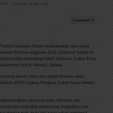
2019 - 11:21 am - 2 min read
Comment: 0
ovinsi Sulawesi Barat melaksanakan rapat kerja
iwulan III tahun anggaran 2019. Gubernur Sulbar Ali
erja tersebut didampingi Wakil Gubernur Sulbar Enny
uhammad Idris di Mamuju, Selasa.
a yang penuh risiko dan sangat dinamis serta
t daerah (OPD) lingkup Pemprov Sulbar harus bekerja
engembangkan cara kerja baru, nilai baru dan
erja kita yang tidak profesional, tinggalkan cara
ai dengan baik, malu kita kalau selalu tertinggal,