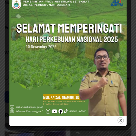
Name
*
Email
*
Website
Save my name, email, and website in this browser for the next time I
comment.
Related Posts