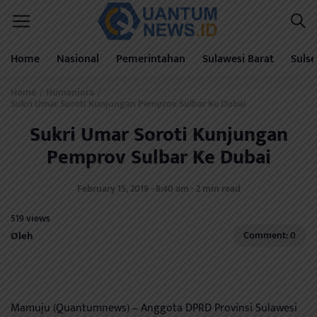
Home
Nasional
Pemerintahan
Sulawesi Barat
Sulse
Home
Humaniora
/
/
Sukri Umar Soroti Kunjungan Pemprov Sulbar Ke Dubai
Sukri Umar Soroti Kunjungan
Pemprov Sulbar Ke Dubai
February 15, 2019 - 8:40 am - 2 min read
519 views
Oleh
Comment: 0
Mamuju (Quantumnews) – Anggota DPRD Provinsi Sulawesi