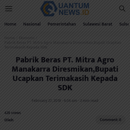
Home
Nasional
Pemerintahan
Sulawesi Barat
Sulse
Home
Ekonomi
/
/
Pabrik Beras PT. Mitra Agro Manakarra Diresmikan,Bupati Ucapkan
Terimakasih Kepada SDK
Pabrik Beras PT. Mitra Agro
Manakarra Diresmikan,Bupati
Ucapkan Terimakasih Kepada
SDK
February 27, 2018 - 6:36 am - 2 min read
428 views
Oleh
Comment: 0