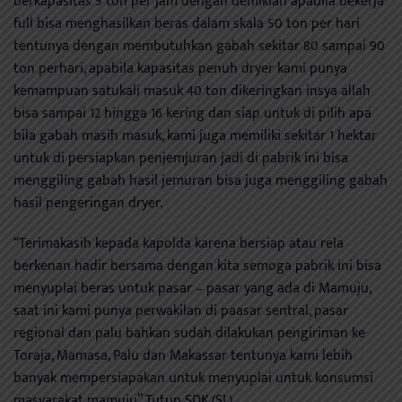
berkapasitas 5 ton per jam dengan demikian apabila bekerja
full bisa menghasilkan beras dalam skala 50 ton per hari
tentunya dengan membutuhkan gabah sekitar 80 sampai 90
ton perhari, apabila kapasitas penuh dryer kami punya
kemampuan satukali masuk 40 ton dikeringkan insya allah
bisa sampai 12 hingga 16 kering dan siap untuk di pilih apa
bila gabah masih masuk, kami juga memiliki sekitar 1 hektar
untuk di persiapkan penjemjuran jadi di pabrik ini bisa
menggiling gabah hasil jemuran bisa juga menggiling gabah
hasil pengeringan dryer.
“Terimakasih kepada kapolda karena bersiap atau rela
berkenan hadir bersama dengan kita semoga pabrik ini bisa
menyuplai beras untuk pasar – pasar yang ada di Mamuju,
saat ini kami punya perwakilan di paasar sentral, pasar
regional dan palu bahkan sudah dilakukan pengiriman ke
Toraja, Mamasa, Palu dan Makassar tentunya kami lebih
banyak mempersiapakan untuk menyuplai untuk konsumsi
masyarakat mamuju” Tutup SDK.(SL)