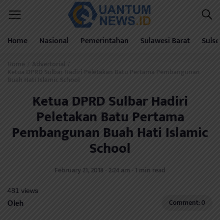
Home
Nasional
Pemerintahan
Sulawesi Barat
Sulse
Home
Advertorial
/
/
Ketua DPRD Sulbar Hadiri Peletakan Batu Pertama Pembangunan
Buah Hati Islamic School
Ketua DPRD Sulbar Hadiri
Peletakan Batu Pertama
Pembangunan Buah Hati Islamic
School
February 21, 2018 - 2:24 am - 1 min read
481 views
Comment: 0
Oleh