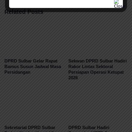
Related Posts
DPRD Sulbar Gelar Rapat
Sekwan DPRD Sulbar Hadiri
Bamus Susun Jadwal Masa
Rakor Lintas Sektoral
Persidangan
Persiapan Operasi Ketupat
2026
Sekretariat DPRD Sulbar
DPRD Sulbar Hadiri