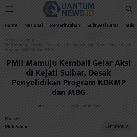
Home
Nasional
Pemerintahan
Sulawesi Barat
Sulse
Home
Mamuju
/
/
PMII Mamuju Kembali Gelar Aksi di Kejati Sulbar, Desak Penyelidikan
Program KDKMP dan MBG
PMII Mamuju Kembali Gelar Aksi
di Kejati Sulbar, Desak
Penyelidikan Program KDKMP
dan MBG
June 29, 2026 - 10:25 am - 2 min read
19 views
Oleh Admin
Comment: 0