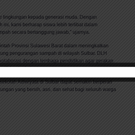
ar lingkungan kepada generasi muda. Dengan
ni, kami berharap siswa lebih terlibat dalam
pah secara bertanggung jawab,” ujarnya.
intah Provinsi Sulawesi Barat dalam meningkatkan
ukung pengurangan sampah di wilayah Sulbar. DLH
kolaborasi dengan lembaga pendidikan agar gerakan
asif dan berkelanjutan.
ah-sekolah Adiwiyata di Sulbar dapat semakin berperan
ungan yang bersih, asri, dan sehat bagi seluruh warga