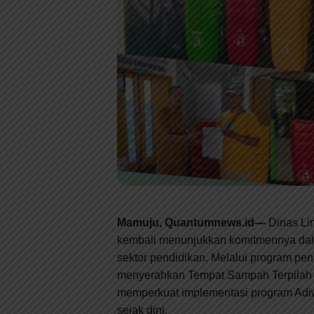
Mamuju, Quantumnews.id—
Dinas Li
kembali menunjukkan komitmennya dal
sektor pendidikan. Melalui program pe
menyerahkan Tempat Sampah Terpilah 
memperkuat implementasi program Ad
sejak dini.