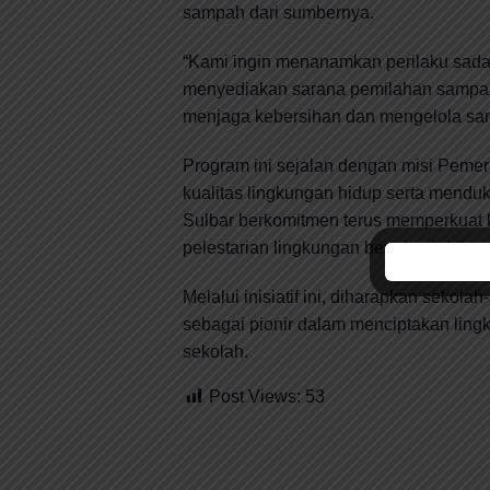
sampah dari sumbernya.
“Kami ingin menanamkan perilaku sad
menyediakan sarana pemilahan sampah i
menjaga kebersihan dan mengelola sam
Program ini sejalan dengan misi Pemer
kualitas lingkungan hidup serta mend
Sulbar berkomitmen terus memperkuat 
pelestarian lingkungan berjalan lebih m
Melalui inisiatif ini, diharapkan sekol
sebagai pionir dalam menciptakan lingk
sekolah.
Post Views:
53