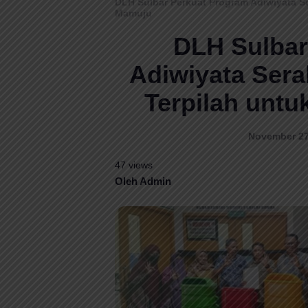
DLH Sulbar Perkuat Program Adiwiyata S
Mamuju
DLH Sulbar
Adiwiyata Ser
Terpilah untu
November 27,
47 views
Oleh Admin