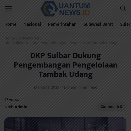
Home
Nasional
Pemerintahan
Sulawesi Barat
Sulse
Home
Advertorial
/
/
DKP Sulbar Dukung Pengembangan Pengelolaan Tambak Udang
DKP Sulbar Dukung
Pengembangan Pengelolaan
Tambak Udang
March 13, 2025 - 11:47 am - 1 min read
97 views
Oleh Admin
Comment: 0