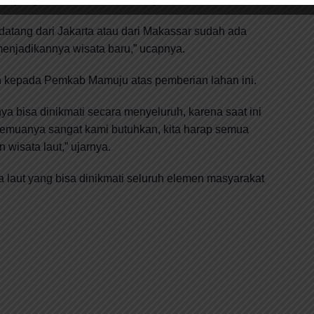
datang dari Jakarta atau dari Makassar sudah ada
enjadikannya wisata baru,” ucapnya.
sih kepada Pemkab Mamuju atas pemberian lahan ini.
a bisa dinikmati secara menyeluruh, karena saat ini
 semuanya sangat kami butuhkan, kita harap semua
wisata laut,” ujarnya.
 laut yang bisa dinikmati seluruh elemen masyarakat