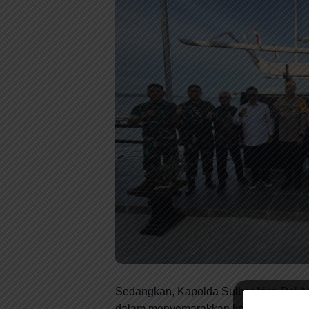
Sedangkan, Kapolda Sulbar Irjen Pol 
dalam menyemarakkan kegiatan-kegiat