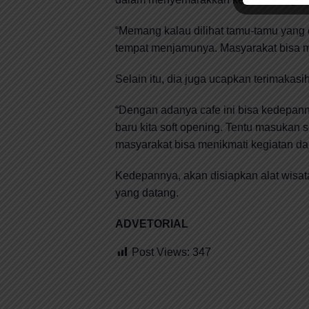
“Memang kalau dilihat tamu-tamu yang 
tempat menjamunya. Masyarakat bisa m
Selain itu, dia juga ucapkan terimaka
“Dengan adanya cafe ini bisa kedepanny
baru kita soft opening. Tentu masukan
masyarakat bisa menikmati kegiatan dan 
Kedepannya, akan disiapkan alat wisata
yang datang.
ADVETORIAL
Post Views:
347