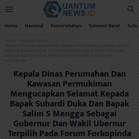
Home
Nasional
Pemerintahan
Sulawesi Barat
Sulse
Home
Sulawesi Barat
/
/
Kepala Dinas Perumahan Dan Kawasan Permukiman Mengucapkan
Selamat Kepada Bapak Suhardi Duka Dan Bapak Salim S Mengga
Sebagai Gubernur Dan Wakil Ubernur Terpilih Pada Forum
Forkopinda
Kepala Dinas Perumahan Dan
Kawasan Permukiman
Mengucapkan Selamat Kepada
Bapak Suhardi Duka Dan Bapak
Salim S Mengga Sebagai
Gubernur Dan Wakil Ubernur
Terpilih Pada Forum Forkopinda