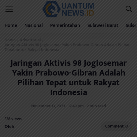
Home
Nasional
Pemerintahan
Sulawesi Barat
Sulse
Home
Advertorial
/
/
Jaringan Aktivis 98 Joglosemar Yakin Prabowo-Gibran Adalah Pilihan
Tepat untuk Rakyat Indonesia
Jaringan Aktivis 98 Joglosemar
Yakin Prabowo-Gibran Adalah
Pilihan Tepat untuk Rakyat
Indonesia
November 13, 2023 - 12:49 pm - 2 min read
338 views
Oleh
Comment: 0