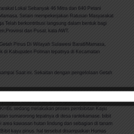
rakat Lokal Sebanyak 46 Mitra dan 640 Petani
 Mamasa. Selain mempekerjakan Ratusan Masyarakat
 Telah berkontribusi langsung dalam bentuk bagi
n,Provinsi dan Pusat. kata AWT.
Getah Pinus Di Wilayah Sulawesi Baratl/Mamasa,
 di Kabupaten Polman tepatnya di Kecamatan
 sampai Saat ini. Sekaitan dengan pengelolaan Getah
dar di Kalangan Petani setiap bulannya sebesar 3
 Penyadapan Getah Pinus di Kabupaten Mamasa
T.KHBL sedang melakukan proses pembibitan Kayu
tan sumarorong tepatnya di desa rantekamase. bibit
di area kawasan hutan lindung dan sebagian di tanam
Bibit kayu pinus. hal tersebut disampaikan Humas