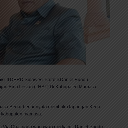
i II DPRD Sulawesi Barat Ir.Daniel Pundu
jau Bina Lestari (LHBL) Di Kabupaten Mamasa.
asa Benar benar nyata membuka lapangan Kerja
t kabupaten mamasa.
u Via Chat pada wartawan media ini. Daniel Pundu