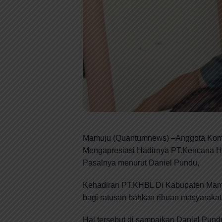
Mamuju (Quantumnews) –Anggota Komis
Mengapresiasi Hadirnya PT.Kencana Hi
Pasalnya menurut Daniel Pundu,
Kehadiran PT.KHBL Di Kabupaten Mam
bagi ratusan bahkan ribuan masyaraka
Hal tersebut di sampaikan Daniel Pund