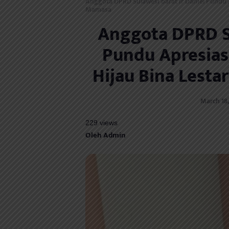
Anggota DPRD Sulawesi barat Ir Daniel Pundu 
Mamasa
Anggota DPRD Su
Pundu Apresias
Hijau Bina Lest
March 18,
229 views
Oleh Admin