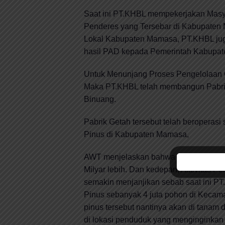
Saat ini PT.KHBL mempekerjakan Masya
Penderes yang Tersebar di Kabupaten
Lokal Kabupaten Mamasa, PT.KHBL juga
hasil PAD kepada Pemerintah Kabupate
Untuk Menunjang Proses Pengelolaan 
Maka PT.KHBL telah membangun Pabrik
Binuang.
Pabrik Getah tersebut telah beroperasi
Pinus di Kabupaten Mamasa,
AWT menjelaskan bahwa Uang yang bere
Milyar lebih. Dan kedepan, Aktivitas
semakin menjanjikan sebab saat ini P
Pinus sebanyak 4 juta pohon di Kecama
pinus tersebut nantinya akan di tanam 
di lokasi penduduk yang menginginkan 