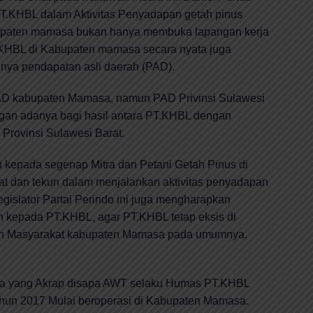
T.KHBL dalam Aktivitas Penyadapan getah pinus
abupaten mamasa bukan hanya membuka lapangan kerja
.KHBL di Kabupaten mamasa secara nyata juga
nya pendapatan asli daerah (PAD).
D kabupaten Mamasa, namun PAD Privinsi Sulawesi
gan adanya bagi hasil antara PT.KHBL dengan
Provinsi Sulawesi Barat.
 kepada segenap Mitra dan Petani Getah Pinus di
t dan tekun dalam menjalankan aktivitas penyadapan
egislator Partai Perindo ini juga mengharapkan
ah kepada PT.KHBL, agar PT.KHBL tetap eksis di
n Masyarakat kabupaten Mamasa pada umumnya.
ala yang Akrap disapa AWT selaku Humas PT.KHBL
hun 2017 Mulai beroperasi di Kabupaten Mamasa.