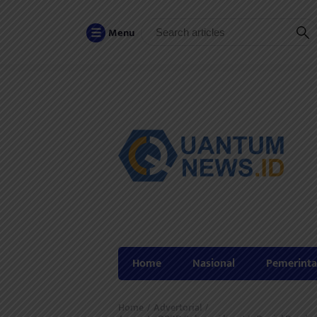
Menu
Home
Nasional
Pemerint
Home
Advertorial
/
/