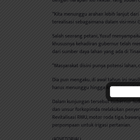
dengan harapan 160 hektar. Yang sudah d
“Kita menunggu arahan lebih lanjut dari
terealisasi sebagaimana dalam visi-misi 
Salah seorang petani, Yusuf menyampaik
khususnya kehadiran gubernur telah me
dari sumber daya lahan yang ada di Tin
“Masyarakat disini punya potensi lahan, 
Dia pun mengaku, di awal tahun ini mas
harus menunggu hingga kondisi tanah lay
Dalam kunjungan tersebut Gubernur Sul
dan unsur forkopimda melakukan penyera
Revitalisasi RMU, motor roda tiga, bawan
perpompaan untuk irigasi pertanian.
(ADVETORIAL)