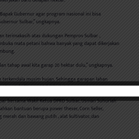
ikerjakan baru delapan hektar.
 Bapak Gubernur agar program nasional ini bisa
Gubernur Sulbar,” ungkapnya.
an terimakasih atas dukungan Pemprov Sulbar ,
mbuka mata petani bahwa banyak yang dapat dikerjakan
ambung.
dan tahap awal kita garap 20 hektar dulu,” ungkapnya.
ih terkendala musim hujan. Sehingga garapan lahan
ak untuk ditanami bibit kedelai.
bar bersama Wakil Ketua DPRD Sulbar, Usman Suhuriah
hkan bantuan berupa power theser, Corn Seller,
g merah dan bawang putih , alat kultivator, dan