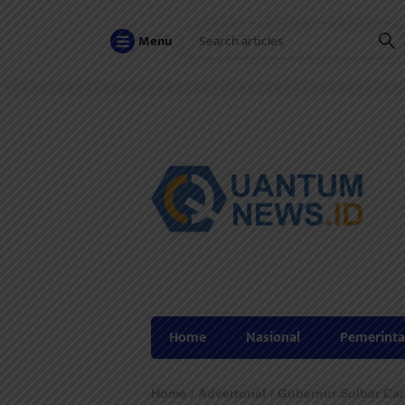
Menu
Home
Nasional
Pemerint
Home
Advertorial
Gubernur Sulbar Ca
/
/