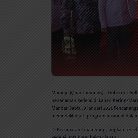
Mamuju (Quantumnews) – Gubernur Sulba
penanaman kedelai di Lahan Kering/Marg
Mandar, Sabtu, 9 Januari 2021. Pencanan
menindaklanjuti program nasional dala
Di Kecamatan Tinambung, langkah ters
kedelai untuk 300 hektar lahan.