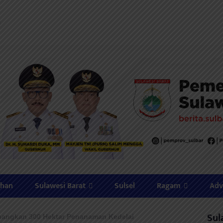
ahan
Sulawesi Barat
Sulsel
Ragam
Adv
Sul
nangkan 300 Hektar Penanaman Kedelai