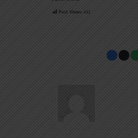
Post Views:
432