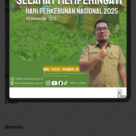
marked
*
Comment
*
Name
*
Email
*
Website