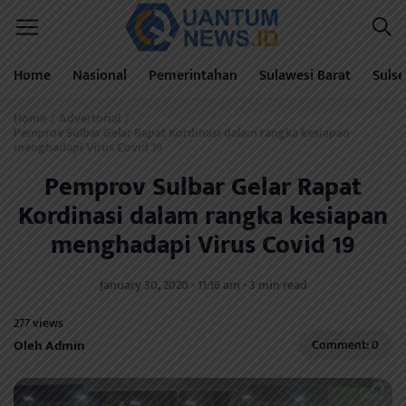
Home
Nasional
Pemerintahan
Sulawesi Barat
Sulse
Home
Advertorial
/
/
Pemprov Sulbar Gelar Rapat Kordinasi dalam rangka kesiapan
menghadapi Virus Covid 19
Pemprov Sulbar Gelar Rapat
Kordinasi dalam rangka kesiapan
menghadapi Virus Covid 19
January 30, 2020 - 11:16 am - 3 min read
277 views
Oleh Admin
Comment: 0