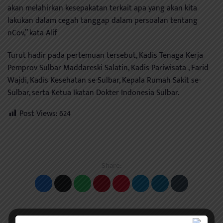
akan melahirkan kesepakatan terkait apa yang akan kita
lakukan dalam cegah tanggap dalam persoalan tentang
nCov,” kata Alif
Turut hadir pada pertemuan tersebut, Kadis Tenaga Kerja
Pemprov Sulbar Maddareski Salatin, Kadis Pariwisata , Farid
Wajdi, Kadis Kesehatan se-Sulbar, Kepala Rumah Sakit se-
Sulbar, serta Ketua Ikatan Dokter Indonesia Sulbar.
Post Views:
624
Share: