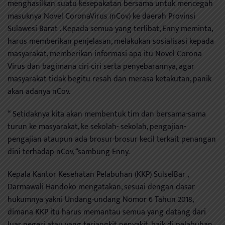
menghasilkan suatu kesepakatan bersama untuk mencegah
masuknya Novel CoronaVirus (nCov) ke daerah Provinsi
Sulawesi Barat . Kepada semua yang terlibat, Enny meminta,
harus memberikan penjelasan, melakukan sosialisasi kepada
masyarakat, memberikan informasi apa itu Novel Corona
Virus dan bagimana ciri-ciri serta penyebarannya, agar
masyarakat tidak begitu resah dan merasa ketakutan, panik
akan adanya nCov.
“ Setidaknya kita akan membentuk tim dan bersama-sama
turun ke masyarakat, ke sekolah- sekolah, pengajian-
pengajian ataupun ada brosur-brosur kecil terkait penangan
dini terhadap nCov, “sambung Enny.
Kepala Kantor Kesehatan Pelabuhan (KKP) SulselBar ,
Darmawali Handoko mengatakan, sesuai dengan dasar
hukumnya yakni Undang-undang Nomor 6 Tahun 2018,
dimana KKP itu harus memantau semua yang datang dari
luar negeri atau yang terjangkit penyakit, baik di pelabuhan,