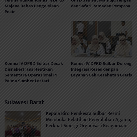
Terima Kunker Komisi II DPRD
UPTD Samsat Mamuju Tengah
Majene Bahas Pengelolaan
dan Safari Ramadan Pemprov
Pokir
Komisi IV DPRD Sulbar Desak
Komisi IV DPRD Sulbar Dorong
Disnakertrans Hentikan
Integrasi Reses dengan
Sementara Operasional PT
Layanan Cek Kesehatan Gratis
Palma Sumber Lestari
Sulawesi Barat
Kepala Biro Pemkesra Sulbar Resmi
Membuka Pelatihan Penyuluhan Agama,
Perkuat Sinergi Organisasi Keagamaan