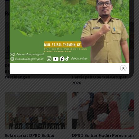
Related Posts
DPRD Sulbar Gelar Rapat
Sekwan DPRD Sulbar Hadiri
Bamus Susun Jadwal Masa
Rakor Lintas Sektoral
Persidangan
Persiapan Operasi Ketupat
2026
Sekretariat DPRD Sulbar
DPRD Sulbar Hadiri Peresmian