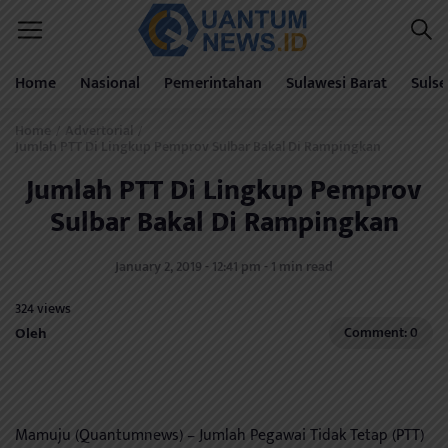
Home
Nasional
Pemerintahan
Sulawesi Barat
Sulse
Home
Advertorial
/
/
Jumlah PTT Di Lingkup Pemprov Sulbar Bakal Di Rampingkan
Jumlah PTT Di Lingkup Pemprov
Sulbar Bakal Di Rampingkan
January 2, 2019 - 12:41 pm - 1 min read
324 views
Oleh
Comment: 0
Mamuju (Quantumnews) – Jumlah Pegawai Tidak Tetap (PTT)