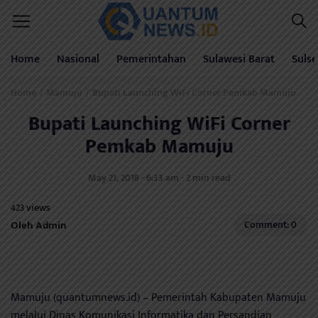
Home
Nasional
Pemerintahan
Sulawesi Barat
Sulse
Home
Mamuju
Bupati Launching WiFi Corner Pemkab Mamuju
/
/
Bupati Launching WiFi Corner
Pemkab Mamuju
May 21, 2018 - 6:33 am - 2 min read
423 views
Oleh Admin
Comment: 0
Mamuju (quantumnews.id) – Pemerintah Kabupaten Mamuju
melalui Dinas Komunikasi Informatika dan Persandian