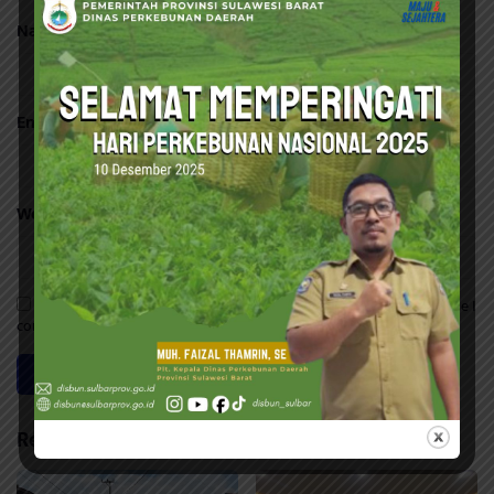
Name
*
Email
*
Website
Save my name, email, and website in this browser for the next time I
comment.
Related Posts